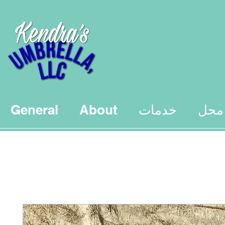
محل
خدمات
About
General