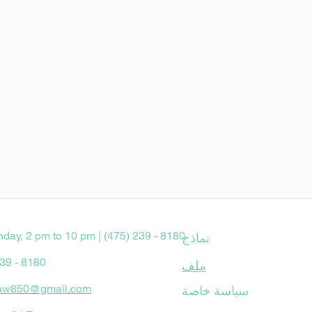
nday, 2 pm to 10 pm | (475) 239 - 8180
نماذج
239 - 8180
ملف
aw850@gmail.com
سياسة خاصة